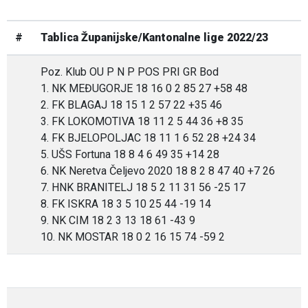
#
Tablica Županijske/Kantonalne lige 2022/23
Poz. Klub OU P N P POS PRI GR Bod
1. NK MEĐUGORJE 18 16 0 2 85 27 +58 48
2. FK BLAGAJ 18 15 1 2 57 22 +35 46
3. FK LOKOMOTIVA 18 11 2 5 44 36 +8 35
4. FK BJELOPOLJAC 18 11 1 6 52 28 +24 34
5. UŠS Fortuna 18 8 4 6 49 35 +14 28
6. NK Neretva Čeljevo 2020 18 8 2 8 47 40 +7 26
7. HNK BRANITELJ 18 5 2 11 31 56 -25 17
8. FK ISKRA 18 3 5 10 25 44 -19 14
9. NK CIM 18 2 3 13 18 61 -43 9
10. NK MOSTAR 18 0 2 16 15 74 -59 2