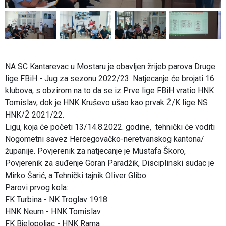
NA SC Kantarevac u Mostaru je obavljen žrijeb parova Druge
lige FBiH - Jug za sezonu 2022/23. Natjecanje će brojati 16
klubova, s obzirom na to da se iz Prve lige FBiH vratio HNK
Tomislav, dok je HNK Kruševo ušao kao prvak Ž/K lige NS
HNK/Ž 2021/22.
Ligu, koja će početi 13/14.8.2022. godine, tehnički će voditi
Nogometni savez Hercegovačko-neretvanskog kantona/
županije. Povjerenik za natjecanje je Mustafa Škoro,
Povjerenik za suđenje Goran Paradžik, Disciplinski sudac je
Mirko Šarić, a Tehnički tajnik Oliver Glibo.
Parovi prvog kola:
FK Turbina - NK Troglav 1918
HNK Neum - HNK Tomislav
FK Bjelopoljac - HNK Rama