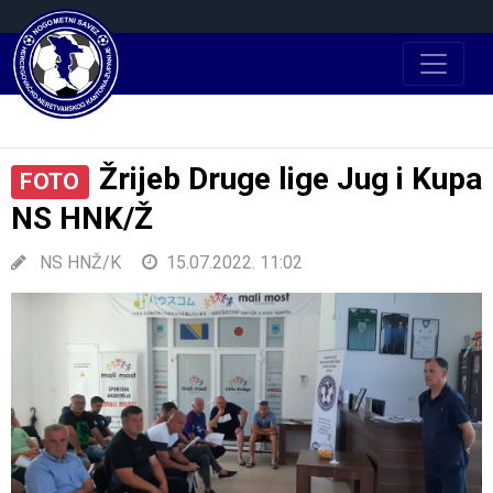
Žrijeb Druge lige Jug i Kupa
FOTO
NS HNK/Ž
NS HNŽ/K
15.07.2022. 11:02