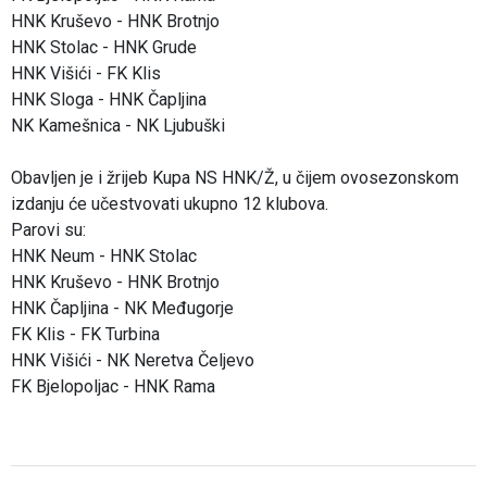
HNK Kruševo - HNK Brotnjo
HNK Stolac - HNK Grude
HNK Višići - FK Klis
HNK Sloga - HNK Čapljina
NK Kamešnica - NK Ljubuški
Obavljen je i žrijeb Kupa NS HNK/Ž, u čijem ovosezonskom
izdanju će učestvovati ukupno 12 klubova.
Parovi su:
HNK Neum - HNK Stolac
HNK Kruševo - HNK Brotnjo
HNK Čapljina - NK Međugorje
FK Klis - FK Turbina
HNK Višići - NK Neretva Čeljevo
FK Bjelopoljac - HNK Rama