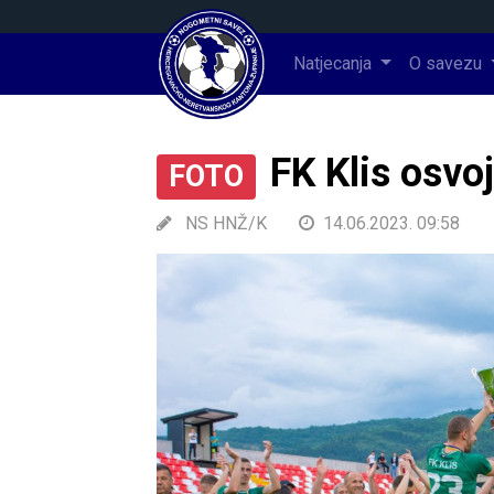
Natjecanja
O savezu
FK Klis osvoj
FOTO
NS HNŽ/K
14.06.2023. 09:58