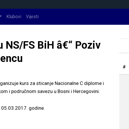
Klubovi
Vijesti
u NS/FS BiH â€“ Poziv
cencu
#
ganizuje kurs za sticanje Nacionalne C diplome i
om i područnom savezu u Bosni i Hercegovini.
o 05.03.2017. godine.