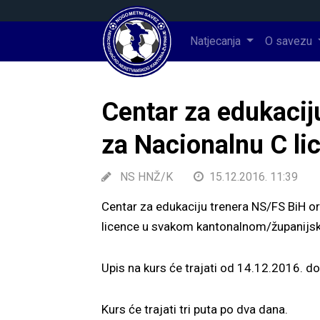
Natjecanja
O savezu
Centar za edukacij
za Nacionalnu C li
NS HNŽ/K
15.12.2016. 11:39
Centar za edukaciju trenera NS/FS BiH or
licence u svakom kantonalnom/županijsk
Upis na kurs će trajati od 14.12.2016. d
Kurs će trajati tri puta po dva dana.