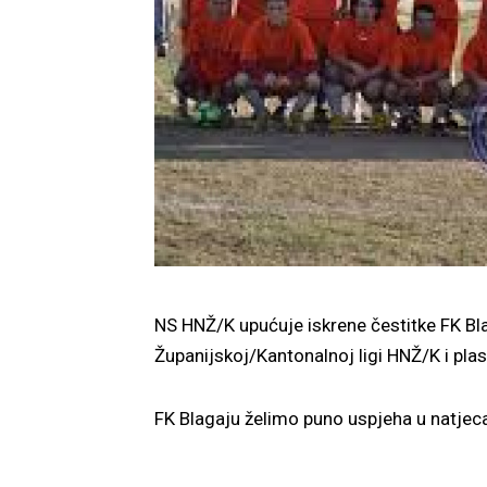
NS HNŽ/K upućuje iskrene čestitke FK B
Županijskoj/Kantonalnoj ligi HNŽ/K i pla
FK Blagaju želimo puno uspjeha u natjec