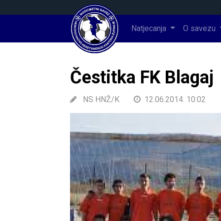
Natjecanja
O savezu
Čestitka FK Blagaj
NS HNŽ/K
12.06.2014. 10:02