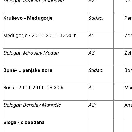
Delegat: Ibrahim Omanović
A2:
Der
Kruševo - Međugorje
Sudac:
Per
Međugorje - 20.11.2011. 13:30 h
A:
Zd
Delegat: Miroslav Medan
A2:
Žel
Buna- Lipanjske zore
Sudac:
Bor
Buna - 20.11.2011. 13:30 h
A:
Mar
Delegat: Berislav Marinčić
A2:
Ane
Sloga - slobodana