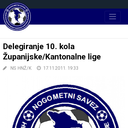
Delegiranje 10. kola
Županijske/Kantonalne lige
NS HNŽ/K
17.11.2011. 19:33