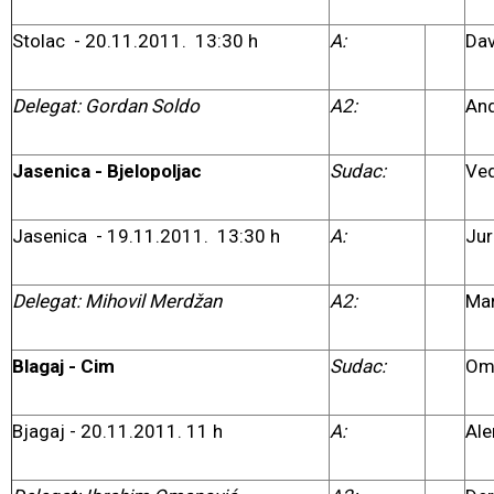
Stolac - 20.11.2011. 13:30 h
A:
Dav
Delegat: Gordan Soldo
A2:
And
Jasenica - Bjelopoljac
Sudac:
Ved
Jasenica - 19.11.2011. 13:30 h
A:
Ju
Delegat: Mihovil Merdžan
A2:
Mar
Blagaj - Cim
Sudac:
Om
Bjagaj - 20.11.2011. 11 h
A:
Ale