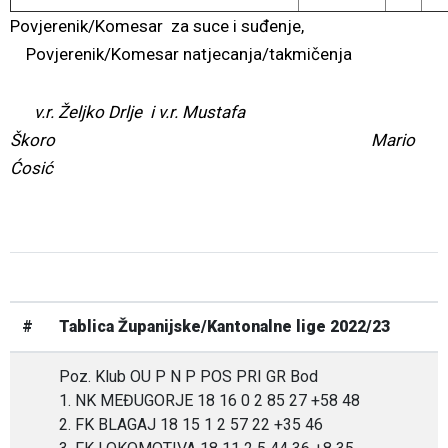
Povjerenik/Komesar za suce i suđenje,
Povjerenik/Komesar natjecanja/takmičenja
v.r. Željko Drlje i v.r. Mustafa
Škoro Mario
Ćosić
#
Tablica Županijske/Kantonalne lige 2022/23
Poz. Klub OU P N P POS PRI GR Bod
1. NK MEĐUGORJE 18 16 0 2 85 27 +58 48
2. FK BLAGAJ 18 15 1 2 57 22 +35 46