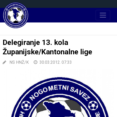
Delegiranje 13. kola
Županijske/Kantonalne lige
NS HNŽ/K
30.03.2012. 07:33