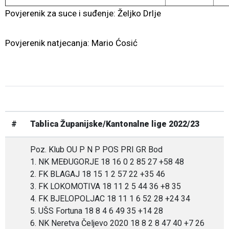
Povjerenik za suce i suđenje: Željko Drlje
Povjerenik natjecanja: Mario Ćosić
#
Tablica Županijske/Kantonalne lige 2022/23
Poz. Klub OU P N P POS PRI GR Bod
1. NK MEĐUGORJE 18 16 0 2 85 27 +58 48
2. FK BLAGAJ 18 15 1 2 57 22 +35 46
3. FK LOKOMOTIVA 18 11 2 5 44 36 +8 35
4. FK BJELOPOLJAC 18 11 1 6 52 28 +24 34
5. UŠS Fortuna 18 8 4 6 49 35 +14 28
6. NK Neretva Čeljevo 2020 18 8 2 8 47 40 +7 26