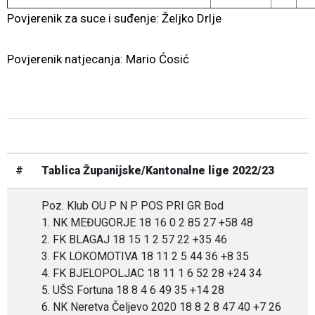
Povjerenik za suce i suđenje: Željko Drlje
Povjerenik natjecanja: Mario Ćosić
#
Tablica Županijske/Kantonalne lige 2022/23
Poz. Klub OU P N P POS PRI GR Bod
1. NK MEĐUGORJE 18 16 0 2 85 27 +58 48
2. FK BLAGAJ 18 15 1 2 57 22 +35 46
3. FK LOKOMOTIVA 18 11 2 5 44 36 +8 35
4. FK BJELOPOLJAC 18 11 1 6 52 28 +24 34
5. UŠS Fortuna 18 8 4 6 49 35 +14 28
6. NK Neretva Čeljevo 2020 18 8 2 8 47 40 +7 26