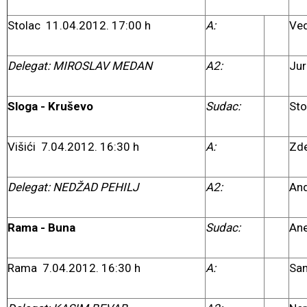
Stolac 11.04.2012. 17:00 h
A:
Ved
Delegat: MIROSLAV MEDAN
A2:
Ju
Sloga - Kruševo
Sudac:
Sto
Višići 7.04.2012. 16:30 h
A:
Zd
Delegat: NEDŽAD PEHILJ
A2:
And
Rama - Buna
Sudac:
Ane
Rama 7.04.2012. 16:30 h
A:
San