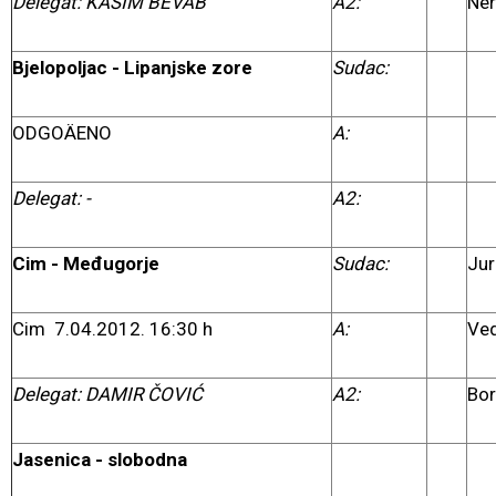
Delegat: KASIM BEVAB
A2:
Ner
Bjelopoljac - Lipanjske zore
Sudac:
ODGOÄENO
A:
Delegat:
-
A2:
Cim - Međugorje
Sudac:
Ju
Cim 7.04.2012. 16:30 h
A:
Ved
Delegat: DAMIR ČOVIĆ
A2:
Bor
Jasenica - slobodna