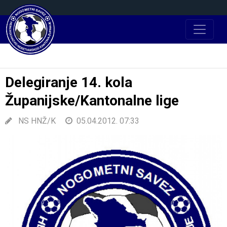
Delegiranje 14. kola
Županijske/Kantonalne lige
NS HNŽ/K
05.04.2012. 07:33