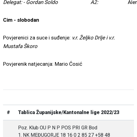
Delegat: - Gordan Soldo
A2:
Ale
Cim - slobodan
Povjerenici za suce i suđenje:
v.r. Željko Drlje i
v.r.
Mustafa Škoro
Povjerenik natjecanja: Mario Ćosić
#
Tablica Županijske/Kantonalne lige 2022/23
Poz. Klub OU P N P POS PRI GR Bod
1. NK MEĐUGORJE 18 16 0 2 85 27 +58 48