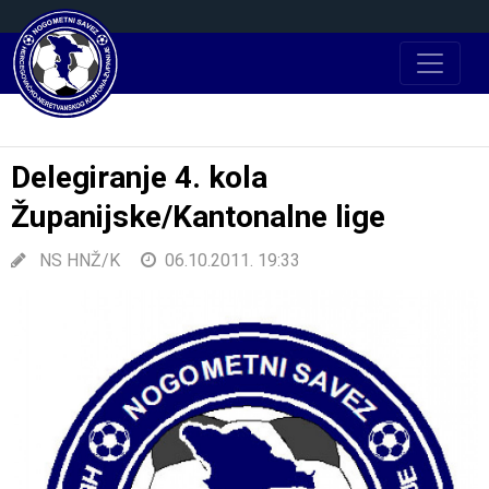
Delegiranje 4. kola
Županijske/Kantonalne lige
NS HNŽ/K
06.10.2011. 19:33