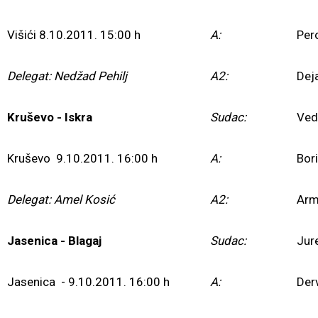
Višići 8.10.2011. 15:00 h
A:
Per
Delegat: Nedžad Pehilj
A2:
Dej
Kruševo - Iskra
Sudac:
Ved
Kruševo 9.10.2011. 16:00 h
A:
Bor
Delegat: Amel Kosić
A2:
Arm
Jasenica - Blagaj
Sudac:
Jur
Jasenica - 9.10.2011. 16:00 h
A:
Der