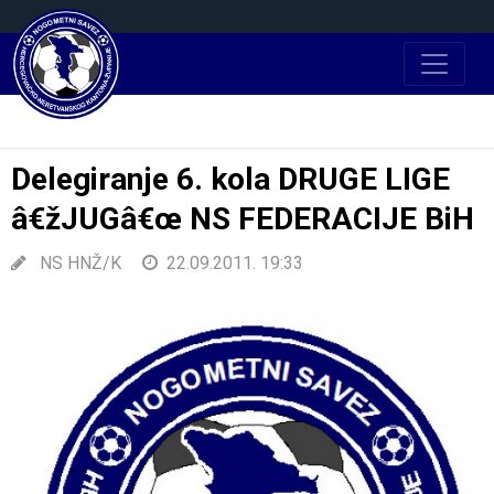
Delegiranje 6. kola DRUGE LIGE
â€žJUGâ€œ NS FEDERACIJE BiH
NS HNŽ/K
22.09.2011. 19:33