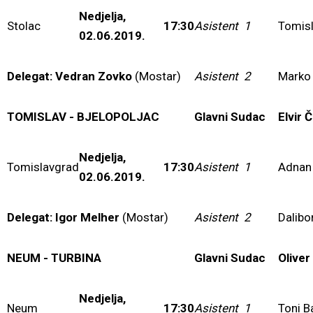
Nedjelja,
Stolac
17:30
Asistent 1
Tomisl
02.06.2019.
Delegat: Vedran Zovko
(Mostar)
Asistent 2
Marko 
TOMISLAV - BJELOPOLJAC
Glavni Sudac
Elvir Č
Nedjelja,
Tomislavgrad
17:30
Asistent 1
Adnan
02.06.2019.
Delegat: Igor Melher
(Mostar)
Asistent 2
Dalibo
NEUM - TURBINA
Glavni Sudac
Oliver
Nedjelja,
Neum
17:30
Asistent 1
Toni B