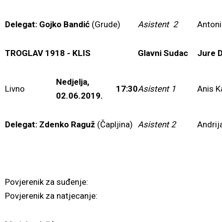
Delegat: Gojko Bandić
(Grude)
Asistent 2
Antoni
TROGLAV 1918 - KLIS
Glavni Sudac
Jure D
Nedjelja,
Livno
17:30
Asistent 1
Anis K
02.06.2019.
Delegat: Zdenko Raguž
(Čapljina)
Asistent 2
Andrij
Povjerenik za suđenje:
Povjerenik za natjecanje: