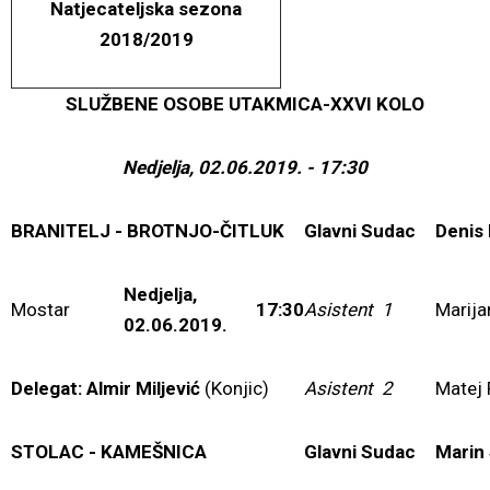
Natjecateljska sezona
2018/2019
SLUŽBENE OSOBE UTAKMICA-XXVI KOLO
Nedjelja, 02.06.2019. - 17:30
BRANITELJ - BROTNJO-ČITLUK
Glavni Sudac
Denis
Nedjelja,
Mostar
17:30
Asistent 1
Marija
02.06.2019.
Delegat: Almir Miljević
(Konjic)
Asistent 2
Matej
STOLAC - KAMEŠNICA
Glavni Sudac
Marin