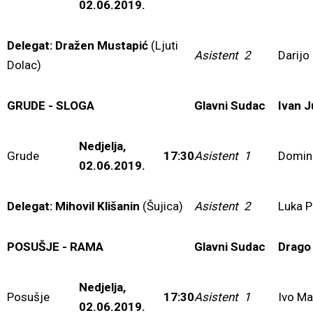
02.06.2019.
Delegat: Dražen Mustapić
(Ljuti
Asistent 2
Darijo
Dolac)
GRUDE - SLOGA
Glavni Sudac
Ivan J
Nedjelja,
Grude
17:30
Asistent 1
Domini
02.06.2019.
Delegat: Mihovil Klišanin
(Šujica)
Asistent 2
Luka 
POSUŠJE - RAMA
Glavni Sudac
Drago
Nedjelja,
Posušje
17:30
Asistent 1
Ivo Ma
02.06.2019.