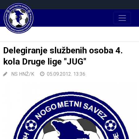
Delegiranje službenih osoba 4.
kola Druge lige "JUG"
NS HNŽ/K
05.09.2012. 13:36