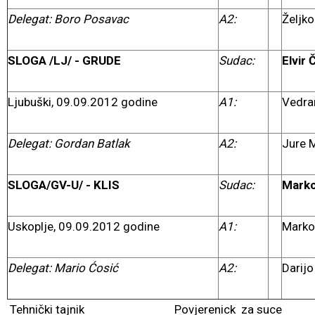
Delegat: Boro Posavac
A2:
Željko
SLOGA /LJ/ - GRUDE
Sudac:
Elvir 
Ljubuški, 09.09.2012 godine
A1:
Vedran
Delegat: Gordan Batlak
A2:
Jure M
SLOGA/GV-U/ - KLIS
Sudac:
Marko
Uskoplje, 09.09.2012 godine
A1:
Marko 
Delegat: Mario Ćosić
A2:
Darijo
Tehnički tajnik Povjerenick za suce