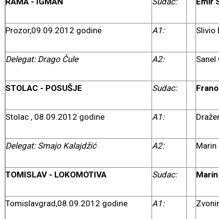
RAMA - IGMAN
Sudac:
Emir 
Prozor,09.09.2012 godine
A1:
Slivio
Delegat:
Drago Čule
A2:
Sanel 
STOLAC - POSUŠJE
Sudac:
Frano 
Stolac , 08.09.2012 godine
A1:
Dražen
Delegat: Smajo Kalajdžić
A2:
Marin 
TOMISLAV - LOKOMOTIVA
Sudac:
Marin 
Tomislavgrad,08.09.2012 godine
A1:
Zvonim