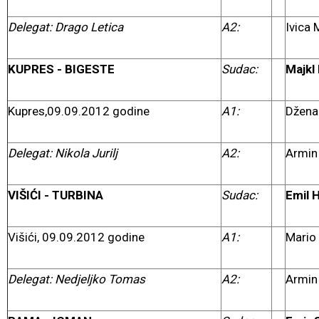
Delegat: Drago Letica
A2:
Ivica 
KUPRES - BIGESTE
Sudac:
Majkl 
Kupres,09.09.2012 godine
A1:
Džena
Delegat: Nikola Jurilj
A2:
Armin 
VIŠIĆI - TURBINA
Sudac:
Emil 
Višići, 09.09.2012 godine
A1:
Mario
Delegat: Nedjeljko Tomas
A2:
Armin 