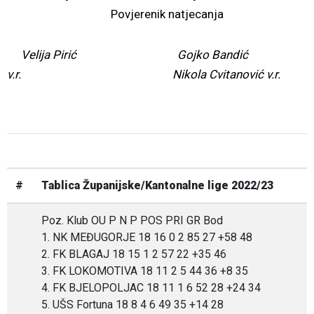
Povjerenik natjecanja
Velija Pirić Gojko Bandić
v.r. Nikola Cvitanović v.r.
#
Tablica Županijske/Kantonalne lige 2022/23
Poz. Klub OU P N P POS PRI GR Bod
1. NK MEĐUGORJE 18 16 0 2 85 27 +58 48
2. FK BLAGAJ 18 15 1 2 57 22 +35 46
3. FK LOKOMOTIVA 18 11 2 5 44 36 +8 35
4. FK BJELOPOLJAC 18 11 1 6 52 28 +24 34
5. UŠS Fortuna 18 8 4 6 49 35 +14 28