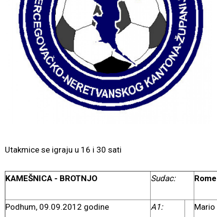
Utakmice se igraju u 16 i 30 sati
KAMEŠNICA - BROTNJO
Sudac:
Romeo
Podhum, 09.09.2012 godine
A1:
Mario 