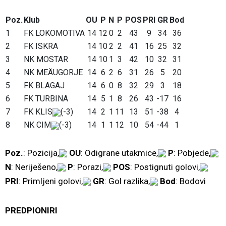
Poz.
Klub
OU
P
N
P
POS
PRI
GR
Bod
1
FK LOKOMOTIVA
14
12
0
2
43
9
34
36
2
FK ISKRA
14
10
2
2
41
16
25
32
3
NK MOSTAR
14
10
1
3
42
10
32
31
4
NK MEÄUGORJE
14
6
2
6
31
26
5
20
5
FK BLAGAJ
14
6
0
8
32
29
3
18
6
FK TURBINA
14
5
1
8
26
43
-17
16
7
FK KLIS
(-3)
14
2
1
11
13
51
-38
4
8
NK CIM
(-3)
14
1
1
12
10
54
-44
1
Poz.
: Pozicija,
OU
: Odigrane utakmice,
P
: Pobjede,
N
: Neriješeno,
P
: Porazi,
POS
: Postignuti golovi,
PRI
: Primljeni golovi,
GR
: Gol razlika,
Bod
: Bodovi
PREDPIONIRI