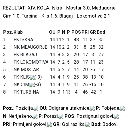
REZULTATI XIV. KOLA: Iskra - Mostar 3:0, Međugorje -
Cim 1:0, Turbina - Klis 1:6, Blagaj - Lokomotiva 2:1
Poz.
Klub
OU
P
N
P
POS
PRI
GR
Bod
1
FK ISKRA
14
11
2
1
48
11
37
35
2
NK MEÄUGORJE
14
10
2
2
33
8
25
32
3
FK BLAGAJ
14
8
3
3
20
17
3
27
4
FK LOKOMOTIVA
14
7
2
5
28
17
11
23
5
NK MOSTAR
14
5
2
7
14
20
-6
17
6
FK KLIS
(-3)
14
4
1
9
25
38
-13
10
7
NK CIM
(-3)
14
4
1
9
11
26
-15
10
8
FK TURBINA
14
0
1
13
4
46
-42
1
Poz.
: Pozicija,
OU
: Odigrane utakmice,
P
: Pobjede,
N
: Neriješeno,
P
: Porazi,
POS
: Postignuti golovi,
PRI
: Primljeni golovi,
GR
: Gol razlika,
Bod
: Bodovi