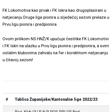
FK Lokomotiva kao prvak i FK Iskra kao drugoplasirani u
natjecanju Druge lige pionira u sljedećoj sezoni prelaze u
Prvu ligu pionira i predpionira.
Ovom prilikom NS HNŽ/K upućuje čestitke FK Lokomotivi
i FK Iskri na ulazku u Prvu ligu pionira i predpionira, a svim
ostalim klubovima zahvalu na fer i korektnom natjecanju
u čitavoj sezoni!
#
Tablica Županijske/Kantonalne lige 2022/23
Poz. Klub OU P N P POS PRI GR Bod