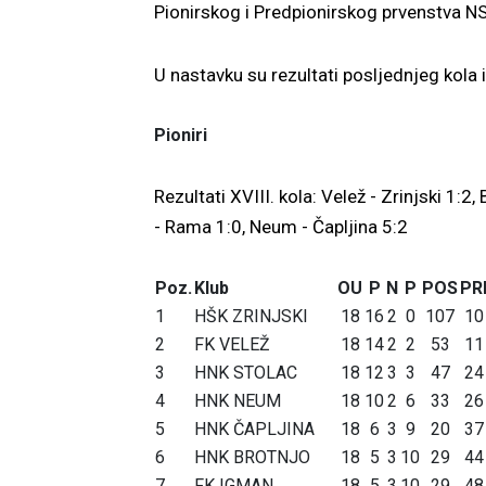
Pionirskog i Predpionirskog prvenstva NS
U nastavku su rezultati posljednjeg kola 
Pioniri
Rezultati XVIII. kola: Velež - Zrinjski 1:2,
- Rama 1:0, Neum - Čapljina 5:2
Poz.
Klub
OU
P
N
P
POS
PR
1
HŠK ZRINJSKI
18
16
2
0
107
10
2
FK VELEŽ
18
14
2
2
53
11
3
HNK STOLAC
18
12
3
3
47
24
4
HNK NEUM
18
10
2
6
33
26
5
HNK ČAPLJINA
18
6
3
9
20
37
6
HNK BROTNJO
18
5
3
10
29
44
7
FK IGMAN
18
5
3
10
29
48