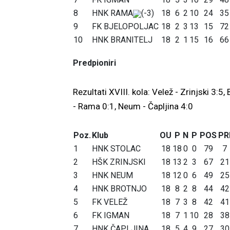
8
HNK RAMA
(-3)
18
6
2
10
24
35
9
FK BJELOPOLJAC
18
2
3
13
15
72
10
HNK BRANITELJ
18
2
1
15
16
66
Predpioniri
Rezultati XVIII. kola: Velež - Zrinjski 3:5,
- Rama 0:1, Neum - Čapljina 4:0
Poz.
Klub
OU
P
N
P
POS
PR
1
HNK STOLAC
18
18
0
0
79
7
2
HŠK ZRINJSKI
18
13
2
3
67
21
3
HNK NEUM
18
12
0
6
49
25
4
HNK BROTNJO
18
8
2
8
44
42
5
FK VELEŽ
18
7
3
8
42
41
6
FK IGMAN
18
7
1
10
28
38
7
HNK ČAPLJINA
18
5
4
9
27
30