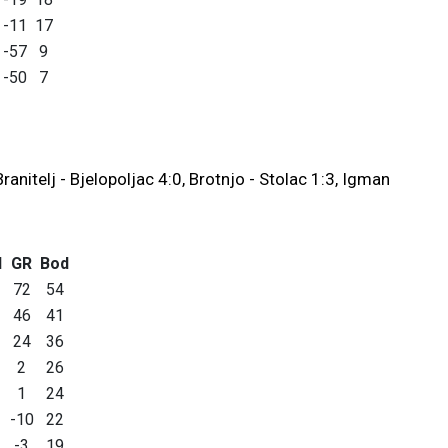
-11
17
-57
9
-50
7
 Branitelj - Bjelopoljac 4:0, Brotnjo - Stolac 1:3, Igman
I
GR
Bod
72
54
46
41
24
36
2
26
1
24
-10
22
-3
19