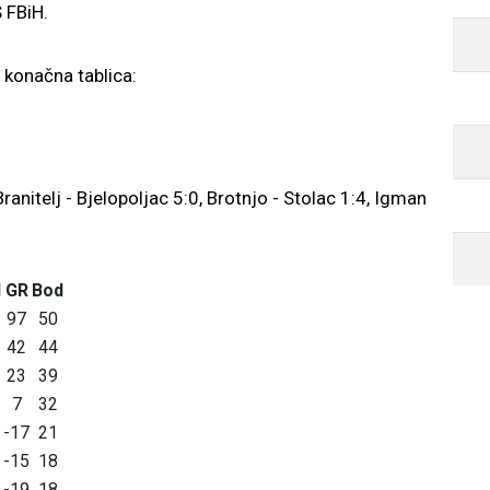
 FBiH.
i konačna tablica:
 Branitelj - Bjelopoljac 5:0, Brotnjo - Stolac 1:4, Igman
I
GR
Bod
97
50
42
44
23
39
7
32
-17
21
-15
18
-19
18