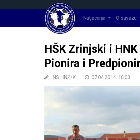
Natjecanja
O savezu
HŠK Zrinjski i HNK 
Pionira i Predpion
NS HNŽ/K
07.04.2014. 10:03