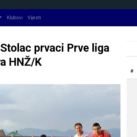
Klubovi
Vijesti
Stolac prvaci Prve liga
ira HNŽ/K
#