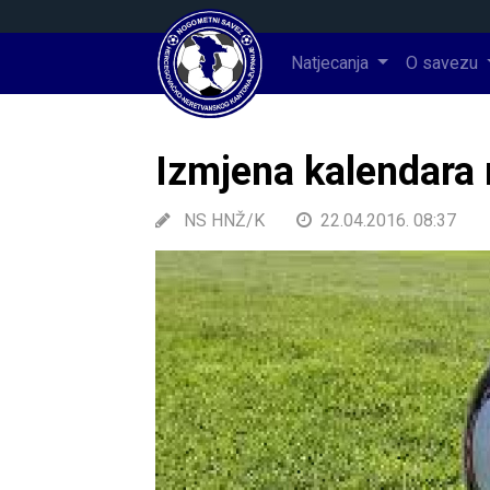
Natjecanja
O savezu
Izmjena kalendara 
NS HNŽ/K
22.04.2016. 08:37