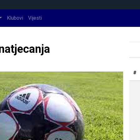
Klubovi
Vijesti
natjecanja
#