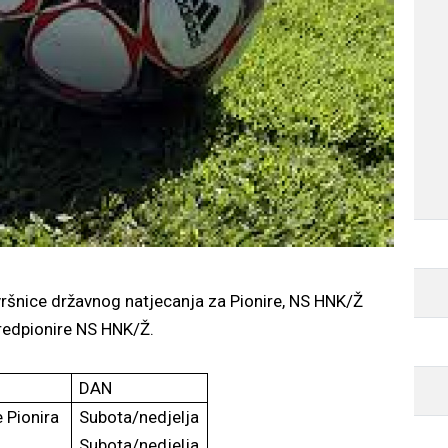
ršnice državnog natjecanja za Pionire, NS HNK/Ž
predpionire NS HNK/Ž.
DAN
e Pionira
Subota/nedjelja
Subota/nedjelja