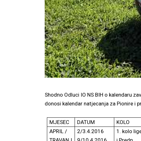
Shodno Odluci IO NS BIH o kalendaru zav
donosi kalendar natjecanja za Pionire i 
MJESEC
DATUM
KOLO
APRIL /
2/3.4.2016
1. kolo lig
TRAVANJ
9/10.4.2016.
i Predp.