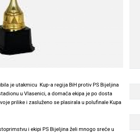
la je utakmicu Kup-a regija BiH protiv PS Bijeljina
tadionu u Vlasenici, a domaća ekipa je po dosta
oje prilike i zasluženo se plasirala u polufinale Kupa
primstvu i ekipi PS Bijeljina želi mnogo sreće u