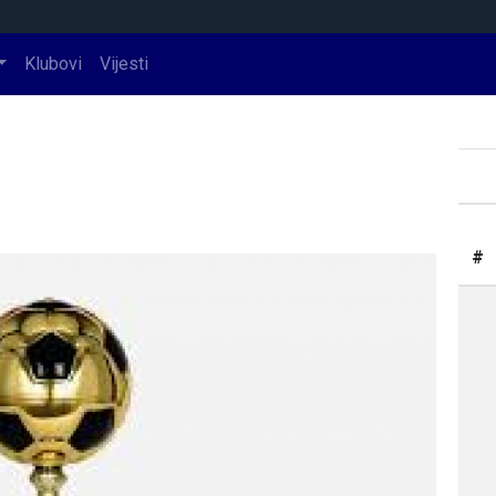
Klubovi
Vijesti
#