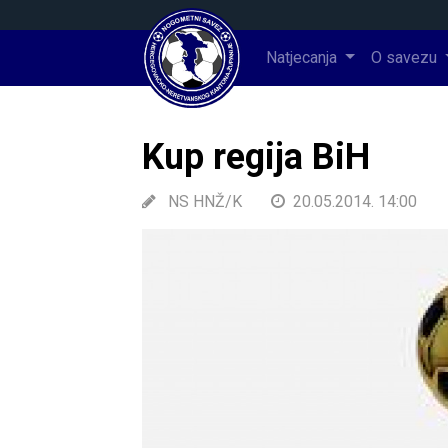
Natjecanja
O savezu
Kup regija BiH
NS HNŽ/K
20.05.2014. 14:00