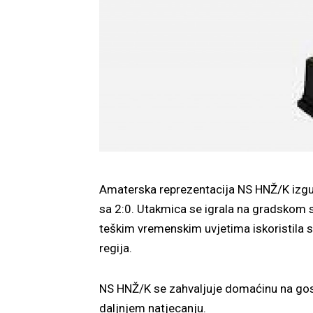
Amaterska reprezentacija NS HNŽ/K izgubi
sa 2:0. Utakmica se igrala na gradskom s
teškim vremenskim uvjetima iskoristila sv
regija.
NS HNŽ/K se zahvaljuje domaćinu na gosto
daljnjem natjecanju.