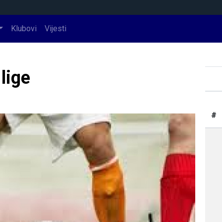
Klubovi
Vijesti
 lige
#