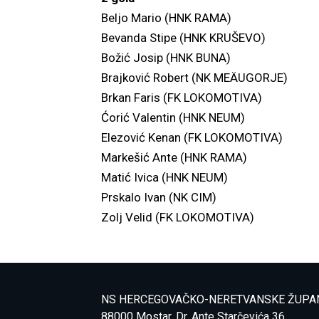
Beljo Mario (HNK RAMA)
Bevanda Stipe (HNK KRUŠEVO)
Božić Josip (HNK BUNA)
Brajković Robert (NK MEÄUGORJE)
Brkan Faris (FK LOKOMOTIVA)
Ćorić Valentin (HNK NEUM)
Elezović Kenan (FK LOKOMOTIVA)
Markešić Ante (HNK RAMA)
Matić Ivica (HNK NEUM)
Prskalo Ivan (NK CIM)
Zolj Velid (FK LOKOMOTIVA)
NS HERCEGOVAČKO-NERETVANSKE ŽUPA
88000 Mostar, Dr. Ante Starčevića 36