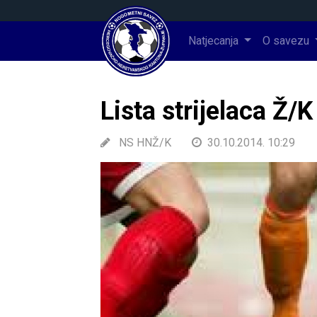
Natjecanja
O savezu
Lista strijelaca Ž/K
NS HNŽ/K
30.10.2014. 10:29