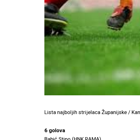
Lista najboljih strijelaca Županijske / K
6 golova
Babić Stipo (HNK RAMA)