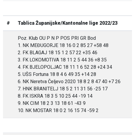
#
Tablica Županijske/Kantonalne lige 2022/23
Poz. Klub OU P N P POS PRI GR Bod
1. NK MEĐUGORJE 18 16 0 2 85 27 +58 48
2. FK BLAGAJ 18 15 1 2 57 22 +35 46
3. FK LOKOMOTIVA 18 11 2 5 44 36 +8 35
4. FK BJELOPOLJAC 18 11 1 6 52 28 +24 34
5. UŠS Fortuna 18 8 4 6 49 35 +14 28
6. NK Neretva Čeljevo 2020 18 8 2 8 47 40 +7 26
7. HNK BRANITELJ 18 5 2 11 31 56 -25 17
8. FK ISKRA 18 3 5 10 25 44 -19 14
9. NK CIM 18 2 3 13 18 61 -43 9
10. NK MOSTAR 18 0 2 16 15 74 -59 2