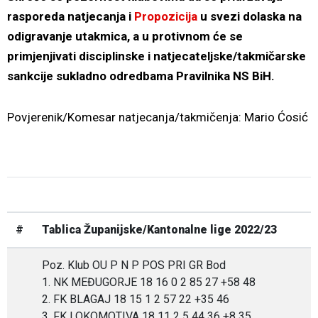
rasporeda natjecanja i
Propozicija
u svezi dolaska na
odigravanje utakmica, a u protivnom će se
primjenjivati disciplinske i natjecateljske/takmičarske
sankcije sukladno odredbama Pravilnika NS BiH.
Povjerenik/Komesar natjecanja/takmičenja: Mario Ćosić
#
Tablica Županijske/Kantonalne lige 2022/23
Poz. Klub OU P N P POS PRI GR Bod
1. NK MEĐUGORJE 18 16 0 2 85 27 +58 48
2. FK BLAGAJ 18 15 1 2 57 22 +35 46
3. FK LOKOMOTIVA 18 11 2 5 44 36 +8 35