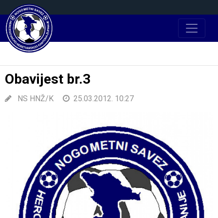
Obavijest br.3
NS HNŽ/K
25.03.2012. 10:27