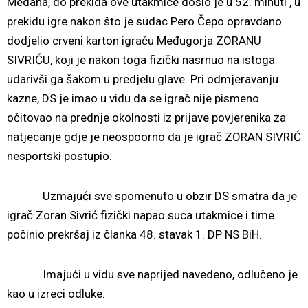
Medana, do prekida ove utakmice došlo je u 52. minuti , u
prekidu igre nakon što je sudac Pero Čepo opravdano
dodjelio crveni karton igraču Međugorja ZORANU
SIVRIĆU, koji je nakon toga fizički nasrnuo na istoga
udarivši ga šakom u predjelu glave. Pri odmjeravanju
kazne, DS je imao u vidu da se igrač nije pismeno
očitovao na prednje okolnosti iz prijave povjerenika za
natjecanje gdje je neospoorno da je igrač ZORAN SIVRIĆ
nesportski postupio.
Uzmajući sve spomenuto u obzir DS smatra da je
igrač Zoran Sivrić fizički napao suca utakmice i time
počinio prekršaj iz članka 48. stavak 1. DP NS BiH.
Imajući u vidu sve naprijed navedeno, odlučeno je
kao u izreci odluke.