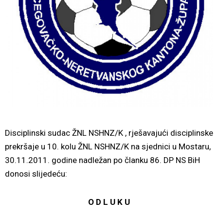
Disciplinski sudac ŽNL NSHNZ/K , rješavajući disciplinske
prekršaje u 10. kolu ŽNL NSHNZ/K na sjednici u Mostaru,
30.11.2011. godine nadležan po članku 86. DP NS BiH
donosi slijedeću:
O D L U K U