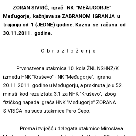
ZORAN SIVRIĆ, igrač NK "MEÄUGORJE"
Međugorje, kažnjava se ZABRANOM IGRANJA u
trajanju od 1 (JEDNE) godine. Kazna se računa od
30.11.2011. godine.
O b r a z l o ž e nj e
Prvenstvena utakmica 10. kola ŽNL NSHNZ/K
između HNK "Kruševo" - NK "Međugorje", igrana
20.11.2011. godine u Međugorju, a prekinuta je u 52.
minuti kod rezulztata 3:1 za NHK "Kruševo", zbog
fizičkog napada igrača HNK "Međugorje" ZORANA
SIVRIĆA na suca utakmice Pero Čepo.
Prema izviješću delegata utakmice Miroslava