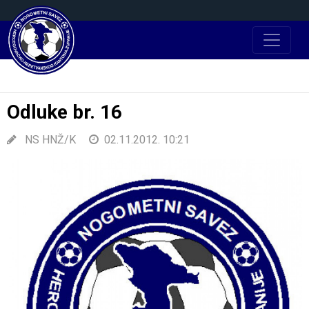
Odluke br. 16
NS HNŽ/K
02.11.2012. 10:21