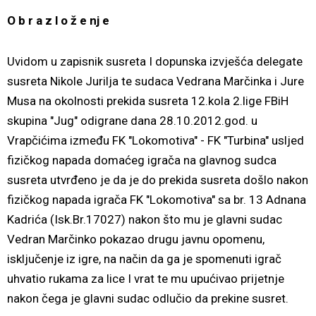
O b r a z l o ž e nj e
Uvidom u zapisnik susreta I dopunska izvješća delegate
susreta Nikole Jurilja te sudaca Vedrana Marčinka i Jure
Musa na okolnosti prekida susreta 12.kola 2.lige FBiH
skupina "Jug" odigrane dana 28.10.2012.god. u
Vrapčićima između FK "Lokomotiva" - FK "Turbina" usljed
fizičkog napada domaćeg igrača na glavnog sudca
susreta utvrđeno je da je do prekida susreta došlo nakon
fizičkog napada igrača FK "Lokomotiva" sa br. 13 Adnana
Kadrića (Isk.Br.17027) nakon što mu je glavni sudac
Vedran Marčinko pokazao drugu javnu opomenu,
isključenje iz igre, na način da ga je spomenuti igrač
uhvatio rukama za lice I vrat te mu upućivao prijetnje
nakon čega je glavni sudac odlučio da prekine susret.