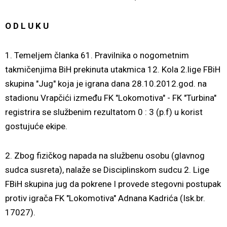
O D L U K U
1. Temeljem članka 61. Pravilnika o nogometnim
takmičenjima BiH prekinuta utakmica 12. Kola 2.lige FBiH
skupina "Jug" koja je igrana dana 28.10.2012.god. na
stadionu Vrapčići između FK "Lokomotiva" - FK "Turbina"
registrira se službenim rezultatom 0 : 3 (p.f) u korist
gostujuće ekipe.
2. Zbog fizičkog napada na službenu osobu (glavnog
sudca susreta), nalaže se Disciplinskom sudcu 2. Lige
FBiH skupina jug da pokrene I provede stegovni postupak
protiv igrača FK "Lokomotiva" Adnana Kadrića (Isk.br.
17027).