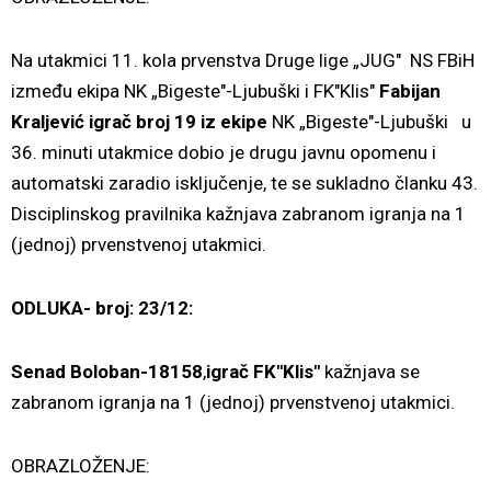
Na utakmici 11. kola prvenstva Druge lige „JUG" NS FBiH
između ekipa NK „Bigeste"-Ljubuški i FK"Klis"
Fabijan
Kraljević igrač broj 19 iz ekipe
NK „Bigeste"-Ljubuški
u
36. minuti utakmice dobio je drugu javnu opomenu i
automatski zaradio isključenje, te se sukladno članku 43.
Disciplinskog pravilnika kažnjava zabranom igranja na 1
(jednoj) prvenstvenoj utakmici.
ODLUKA- broj: 23/12:
Senad Boloban-18158
,
igrač FK"Klis"
kažnjava se
zabranom igranja na 1 (jednoj) prvenstvenoj utakmici.
OBRAZLOŽENJE: