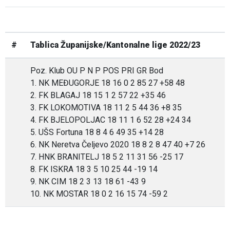
#
Tablica Županijske/Kantonalne lige 2022/23
Poz. Klub OU P N P POS PRI GR Bod
1. NK MEĐUGORJE 18 16 0 2 85 27 +58 48
2. FK BLAGAJ 18 15 1 2 57 22 +35 46
3. FK LOKOMOTIVA 18 11 2 5 44 36 +8 35
4. FK BJELOPOLJAC 18 11 1 6 52 28 +24 34
5. UŠS Fortuna 18 8 4 6 49 35 +14 28
6. NK Neretva Čeljevo 2020 18 8 2 8 47 40 +7 26
7. HNK BRANITELJ 18 5 2 11 31 56 -25 17
8. FK ISKRA 18 3 5 10 25 44 -19 14
9. NK CIM 18 2 3 13 18 61 -43 9
10. NK MOSTAR 18 0 2 16 15 74 -59 2