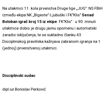
Na utakmici 11. kola prvenstva Druge lige „JUG" NS FBiH
između ekipa NK „Bigeste"-Ljubuški i FK"Klis"
Senad
Boloban igrač broj 15 iz ekipe
FK"Klis"
u 90. minuti
utakmice dobio je drugu javnu opomenu i automatski
zaradio isključenje, te se sukladno članku 43.
Disciplinskog pravilnika kažnjava zabranom igranja na 1
(jednoj) prvenstvenoj utakmici.
Disciplinski sudac
dipl.iur.Bonislav Perković