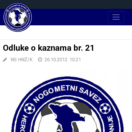
Odluke o kaznama br. 21
NS HNŽ/K
26.10.2012. 10:21