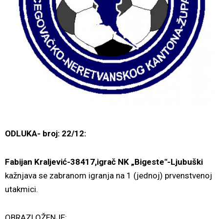
ODLUKA- broj: 22/12:
Fabijan Kraljević-38417,igrač NK „Bigeste"-Ljubuški
kažnjava se zabranom igranja na 1 (jednoj) prvenstvenoj
utakmici.
OBRAZLOŽENJE: