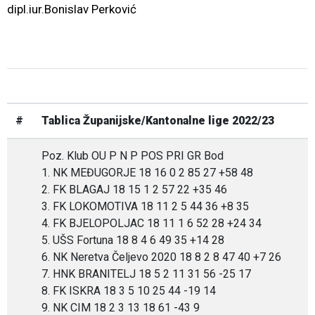
dipl.iur.Bonislav Perković
#
Tablica Županijske/Kantonalne lige 2022/23
Poz. Klub OU P N P POS PRI GR Bod
1. NK MEĐUGORJE 18 16 0 2 85 27 +58 48
2. FK BLAGAJ 18 15 1 2 57 22 +35 46
3. FK LOKOMOTIVA 18 11 2 5 44 36 +8 35
4. FK BJELOPOLJAC 18 11 1 6 52 28 +24 34
5. UŠS Fortuna 18 8 4 6 49 35 +14 28
6. NK Neretva Čeljevo 2020 18 8 2 8 47 40 +7 26
7. HNK BRANITELJ 18 5 2 11 31 56 -25 17
8. FK ISKRA 18 3 5 10 25 44 -19 14
9. NK CIM 18 2 3 13 18 61 -43 9