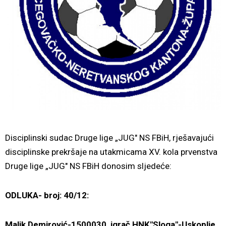
Disciplinski sudac Druge lige „JUG" NS FBiH, rješavajući
disciplinske prekršaje na utakmicama XV. kola prvenstva
Druge lige „JUG" NS FBiH donosim sljedeće:
ODLUKA- broj: 40/12:
Malik Demirović-1500030, igrač HNK"Sloga"-Uskoplje