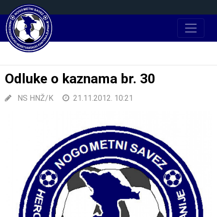
Odluke o kaznama br. 30
NS HNŽ/K
21.11.2012. 10:21