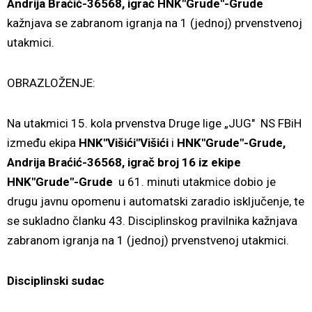
Andrija Braćić-36568, igrač HNK"Grude"-Grude
kažnjava se zabranom igranja na 1 (jednoj) prvenstvenoj
utakmici.
OBRAZLOŽENJE:
Na utakmici 15. kola prvenstva Druge lige „JUG" NS FBiH
između ekipa
HNK"Višići"Višići
i
HNK"Grude"-Grude,
Andrija Braćić-36568,
igrač broj 16 iz ekipe
HNK"Grude"-Grude
u 61. minuti utakmice dobio je
drugu javnu opomenu i automatski zaradio isključenje, te
se sukladno članku 43. Disciplinskog pravilnika kažnjava
zabranom igranja na 1 (jednoj) prvenstvenoj utakmici.
Disciplinski sudac