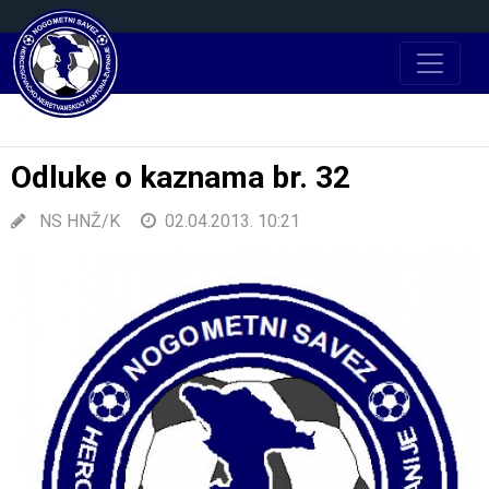
Odluke o kaznama br. 32
NS HNŽ/K
02.04.2013. 10:21