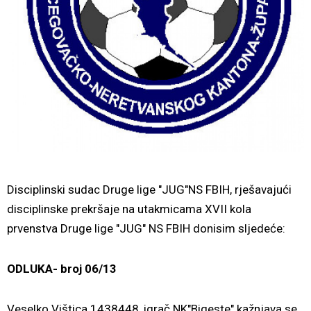
Disciplinski sudac Druge lige "JUG"NS FBIH, rješavajući
disciplinske prekršaje na utakmicama XVII kola
prvenstva Druge lige "JUG" NS FBIH donisim sljedeće:
ODLUKA- broj 06/13
Veselko Vištica 1438448, igrač NK"Bigeste" kažnjava se