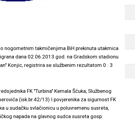
ka o nogometnim takmičenjima BiH prekinuta utakmica
 je igrana dana 02.06.2013.god. na Gradskom stadionu
an" Konjic, registrira se službenim rezultatom 0 : 3
predsjednika FK "Turbina" Kemala Šćuka, Službenog
rovića (isk.br.42/13) I povjerenika za sigurnost FK
ska u sudačku svlačionicu u poluvremenu susreta,
fizičkog napada na glavnog sudca susreta gosp.