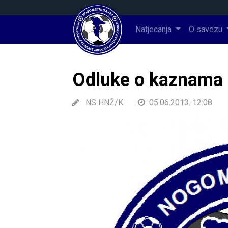
Natjecanja
O savezu
Odluke o kaznama 
NS HNŽ/K
05.06.2013. 12:08