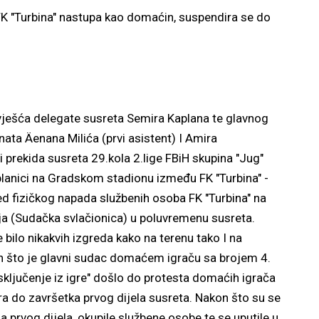
FK "Turbina" nastupa kao domaćin, suspendira se do
vješća delegate susreta Semira Kaplana te glavnog
ta Äenana Milića (prvi asistent) I Amira
 prekida susreta 29.kola 2.lige FBiH skupina "Jug"
blanici na Gradskom stadionu između FK "Turbina" -
ljed fizičkog napada službenih osoba FK "Turbina" na
ja (Sudačka svlačionica) u poluvremenu susreta.
 bilo nikakvih izgreda kako na terenu tako I na
n što je glavni sudac domaćem igraču sa brojem 4.
ključenje iz igre" došlo do protesta domaćih igrača
igra do završetka prvog dijela susreta. Nakon što su se
a prvog dijela, okupile službene osobe te se uputile u