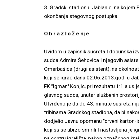
3. Gradski stadion u Jablanici na kojem 
okončanja stegovnog postupka.
O b r a z l o ž e nj e
Uvidom u zapisnik susreta I dopunska iz
sudca Admira Šehovića I njegovih asistena
Omerbašića (drugi asistent), na okolnosti
koji se igrao dana 02.06.2013.god. u Ja
FK "Igman" Konjic, pri rezultatu 1:1 a us
glavnog sudca, unutar službenih prostori
Utvrđeno je da do 43. minute susreta nije
tribinama Gradskog stadiona, da bi nako
dodjelio Javnu opomenu "crveni karton-is
koji su se ubrzo smirili I nastavljena je 
na centru igrališta, nakon označenog kraj