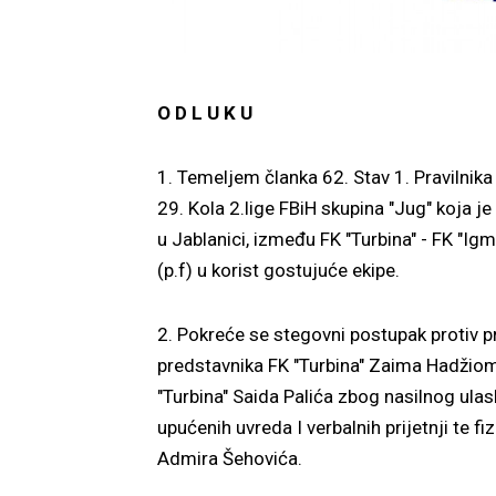
O D L U K U
1. Temeljem članka 62. Stav 1. Pravilni
29. Kola 2.lige FBiH skupina "Jug" koja
u Jablanici, između FK "Turbina" - FK "Igm
(p.f) u korist gostujuće ekipe.
2. Pokreće se stegovni postupak protiv 
predstavnika FK "Turbina" Zaima Hadžiome
"Turbina" Saida Palića zbog nasilnog ula
upućenih uvreda I verbalnih prijetnji te 
Admira Šehovića.