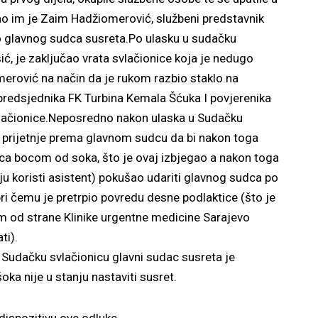
išao im je Zaim Hadžiomerović, službeni predstavnik
đao glavnog sudca susreta.Po ulasku u sudačku
ć, je zaključao vrata svlačionice koja je nedugo
erović na način da je rukom razbio staklo na
ji predsjednika FK Turbina Kemala Šćuka I povjerenika
vlačionice.Neposredno nakon ulaska u Sudačku
 prijetnje prema glavnom sudcu da bi nakon toga
ca bocom od soka, što je ovaj izbjegao a nakon toga
u koristi asistent) pokušao udariti glavnog sudca po
 pri čemu je pretrpio povredu desne podlaktice (što je
 od strane Klinike urgentne medicine Sarajevo
ti).
li Sudačku svlačionicu glavni sudac susreta je
oka nije u stanju nastaviti susret.
ispozitivu ove odluke.