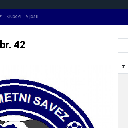
Klubovi
Vijesti
br. 42
#