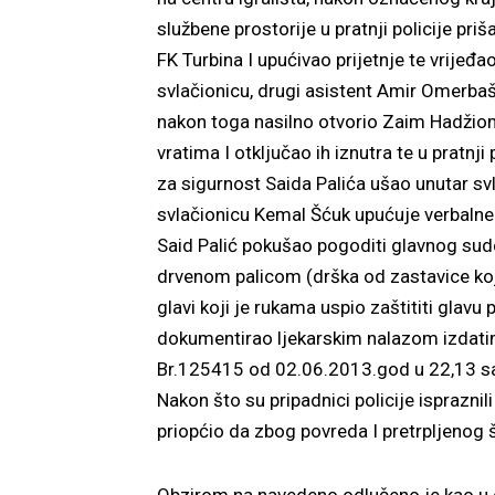
službene prostorije u pratnji policije pr
FK Turbina I upućivao prijetnje te vrije
svlačionicu, drugi asistent Amir Omerbaši
nakon toga nasilno otvorio Zaim Hadžiom
vratima I otključao ih iznutra te u pratn
za sigurnost Saida Palića ušao unutar s
svlačionicu Kemal Šćuk upućuje verbalne
Said Palić pokušao pogoditi glavnog sud
drvenom palicom (drška od zastavice koj
glavi koji je rukama uspio zaštititi glavu
dokumentirao ljekarskim nalazom izdatim
Br.125415 od 02.06.2013.god u 22,13 sa
Nakon što su pripadnici policije isprazni
priopćio da zbog povreda I pretrpljenog š
Obzirom na navedeno odlučeno je kao u d