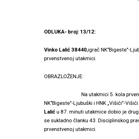
ODLUKA- broj: 13/12:
Vinko Lalić 38440
,igrač NK"Bigeste"-Lju
prvenstvenoj utakmici.
OBRAZLOŽENJE:
Na utakmici 5. kola prvenstva Dr
NK"Bigeste"-Ljubuški i HNK „Višići"-Višić
Lalić
u 87. minuti utakmice dobio je drug
se sukladno članku 43. Disciplinskog pra
prvenstvenoj utakmici.