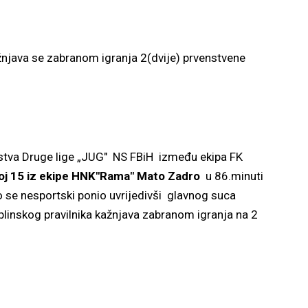
njava se zabranom igranja 2(dvije) prvenstvene
uge lige „JUG" NS FBiH između ekipa FK
roj 15 iz ekipe HNK"Rama" Mato Zadro
u 86.minuti
o se nesportski ponio uvrijedivši glavnog suca
plinskog pravilnika kažnjava zabranom igranja na 2