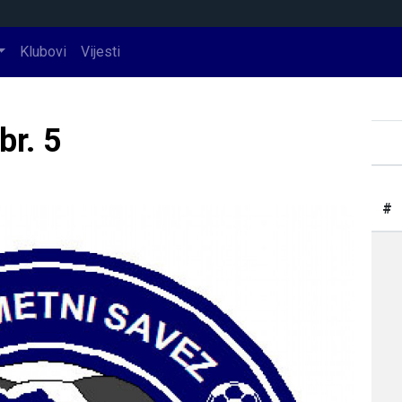
Klubovi
Vijesti
br. 5
#