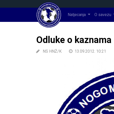
Natjecanja
O savezu
Odluke o kaznama 
NS HNŽ/K
13.09.2012. 10:21