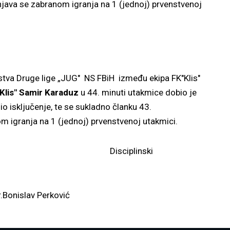
žnjava se zabranom igranja na 1 (jednoj) prvenstvenoj
ge lige „JUG" NS FBiH između ekipa FK"Klis"
K"Klis" Samir Karaduz
u 44. minuti utakmice dobio je
 isključenje, te se sukladno članku 43.
om igranja na 1 (jednoj) prvenstvenoj utakmici.
iplinski
dac
ur.Bonislav Perković