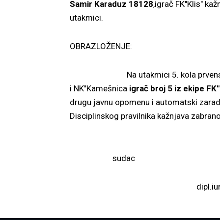
Samir Karaduz 18128
,igrač FK"Klis" ka
utakmici.
OBRAZLOŽENJE:
Na utakmici 5. kola prvenstva Dru
i NK"Kamešnica
igrač broj 5 iz ekipe F
drugu javnu opomenu i automatski zaradio
Disciplinskog pravilnika kažnjava zabran
Disc
su
dipl.i