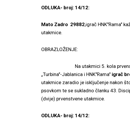
ODLUKA- broj: 14/12:
Mato Zadro 29882
,igrač HNK"Rama" kaž
utakmice.
OBRAZLOŽENJE:
Na utakmici 5. kola prvenstva Dr
„Turbina"-Jablanica i HNK"Rama"
igrač b
utakmice zaradio je isključenje nakon št
psovkom te se sukladno članku 43. Disci
(dvije) prvenstvene utakmice.
ODLUKA- broj: 14/12: