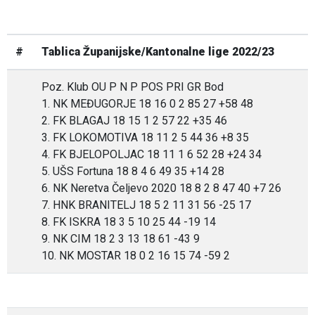
#
Tablica Županijske/Kantonalne lige 2022/23
Poz. Klub OU P N P POS PRI GR Bod
1. NK MEĐUGORJE 18 16 0 2 85 27 +58 48
2. FK BLAGAJ 18 15 1 2 57 22 +35 46
3. FK LOKOMOTIVA 18 11 2 5 44 36 +8 35
4. FK BJELOPOLJAC 18 11 1 6 52 28 +24 34
5. UŠS Fortuna 18 8 4 6 49 35 +14 28
6. NK Neretva Čeljevo 2020 18 8 2 8 47 40 +7 26
7. HNK BRANITELJ 18 5 2 11 31 56 -25 17
8. FK ISKRA 18 3 5 10 25 44 -19 14
9. NK CIM 18 2 3 13 18 61 -43 9
10. NK MOSTAR 18 0 2 16 15 74 -59 2