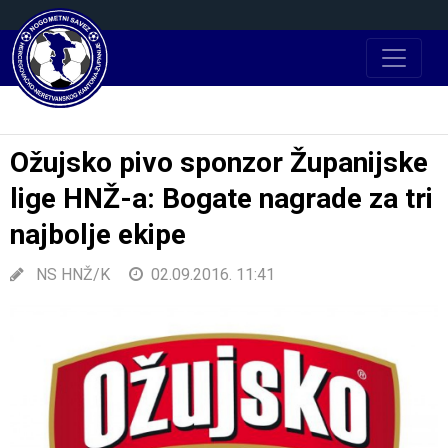
Ožujsko pivo sponzor Županijske
lige HNŽ-a: Bogate nagrade za tri
najbolje ekipe
NS HNŽ/K
02.09.2016. 11:41