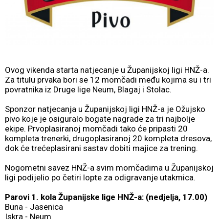
Ovog vikenda starta natjecanje u Županijskoj ligi HNŽ-a.
Za titulu prvaka bori se 12 momčadi među kojima su i tri
povratnika iz Druge lige Neum, Blagaj i Stolac.
Sponzor natjecanja u Županijskoj ligi HNŽ-a je Ožujsko
pivo koje je osiguralo bogate nagrade za tri najbolje
ekipe. Prvoplasiranoj momčadi tako će pripasti 20
kompleta trenerki, drugoplasiranoj 20 kompleta dresova,
dok će trećeplasirani sastav dobiti majice za trening.
Nogometni savez HNŽ-a svim momčadima u Županijskoj
ligi podijelio po četiri lopte za odigravanje utakmica.
Parovi 1. kola Županijske lige HNŽ-a: (nedjelja, 17.00)
Buna - Jasenica
Iskra - Neum