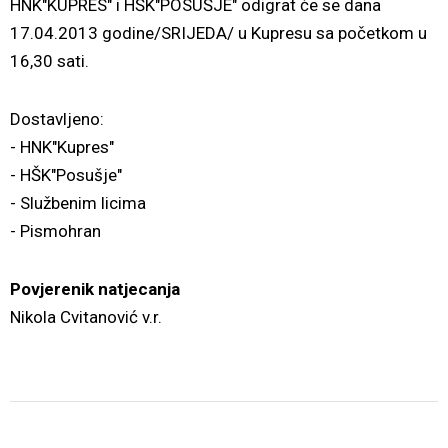
HNK"KUPRES" i HŠK"POSUŠJE" odigrat će se dana
17.04.2013 godine/SRIJEDA/ u Kupresu sa početkom u
16,30 sati.
Dostavljeno:
- HNK"Kupres"
- HŠK"Posušje"
- Službenim licima
- Pismohran
Povjerenik natjecanja
Nikola Cvitanović v.r.