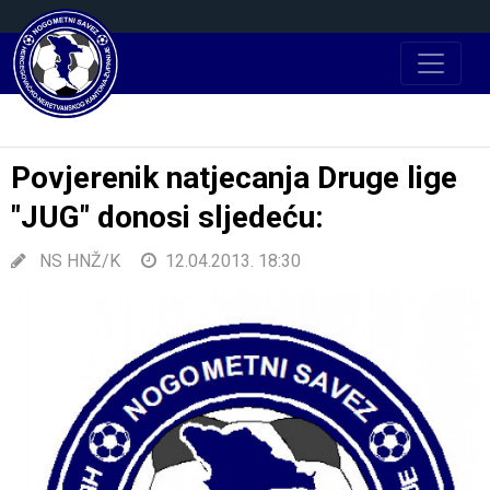
Povjerenik natjecanja Druge lige
"JUG" donosi sljedeću:
NS HNŽ/K
12.04.2013. 18:30