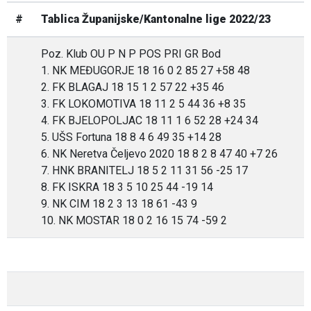
#
Tablica Županijske/Kantonalne lige 2022/23
Poz. Klub OU P N P POS PRI GR Bod
1. NK MEĐUGORJE 18 16 0 2 85 27 +58 48
2. FK BLAGAJ 18 15 1 2 57 22 +35 46
3. FK LOKOMOTIVA 18 11 2 5 44 36 +8 35
4. FK BJELOPOLJAC 18 11 1 6 52 28 +24 34
5. UŠS Fortuna 18 8 4 6 49 35 +14 28
6. NK Neretva Čeljevo 2020 18 8 2 8 47 40 +7 26
7. HNK BRANITELJ 18 5 2 11 31 56 -25 17
8. FK ISKRA 18 3 5 10 25 44 -19 14
9. NK CIM 18 2 3 13 18 61 -43 9
10. NK MOSTAR 18 0 2 16 15 74 -59 2