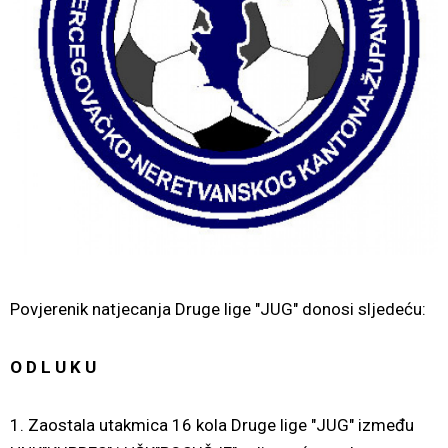
Povjerenik natjecanja Druge lige "JUG" donosi sljedeću:
O D L U K U
1. Zaostala utakmica 16 kola Druge lige "JUG" između