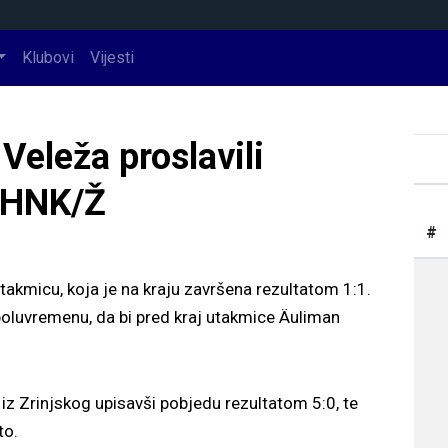
Klubovi
Vijesti
i Veleža proslavili
 HNK/Ž
#
utakmicu, koja je na kraju završena rezultatom 1:1.
oluvremenu, da bi pred kraj utakmice Äuliman
e iz Zrinjskog upisavši pobjedu rezultatom 5:0, te
to.