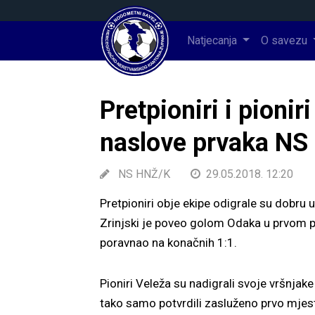
Natjecanja
O savezu
Pretpioniri i pionir
naslove prvaka NS
NS HNŽ/K
29.05.2018. 12:20
Pretpioniri obje ekipe odigrale su dobru 
Zrinjski je poveo golom Odaka u prvom p
poravnao na konačnih 1:1.
Pioniri Veleža su nadigrali svoje vršnjak
tako samo potvrdili zasluženo prvo mjes