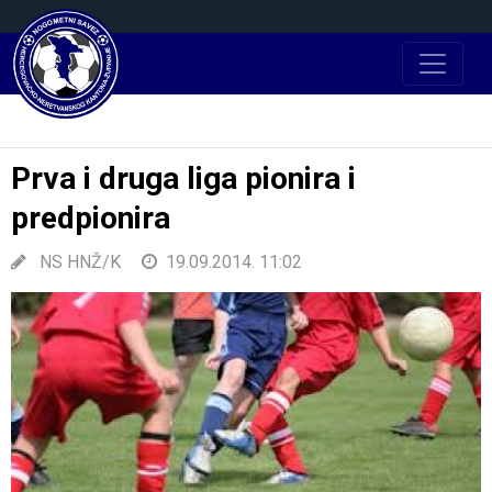
Prva i druga liga pionira i
predpionira
NS HNŽ/K
19.09.2014. 11:02