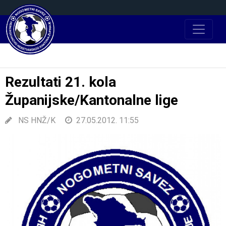
Rezultati 21. kola
Županijske/Kantonalne lige
NS HNŽ/K
27.05.2012. 11:55