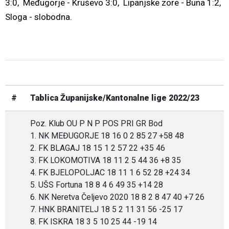
3:0, Međugorje - Kruševo 3:0, Lipanjske zore - Buna 1:2,
Sloga - slobodna.
#
Tablica Županijske/Kantonalne lige 2022/23
Poz. Klub OU P N P POS PRI GR Bod
1. NK MEĐUGORJE 18 16 0 2 85 27 +58 48
2. FK BLAGAJ 18 15 1 2 57 22 +35 46
3. FK LOKOMOTIVA 18 11 2 5 44 36 +8 35
4. FK BJELOPOLJAC 18 11 1 6 52 28 +24 34
5. UŠS Fortuna 18 8 4 6 49 35 +14 28
6. NK Neretva Čeljevo 2020 18 8 2 8 47 40 +7 26
7. HNK BRANITELJ 18 5 2 11 31 56 -25 17
8. FK ISKRA 18 3 5 10 25 44 -19 14