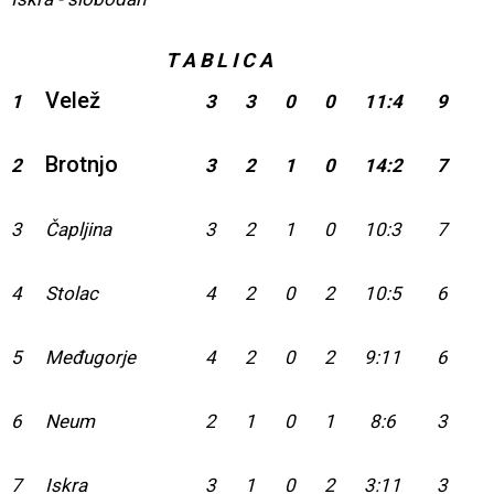
T A B L I C A
Velež
1
3
3
0
0
11:4
9
Brotnjo
2
3
2
1
0
14:2
7
3
Čapljina
3
2
1
0
10:3
7
4
Stolac
4
2
0
2
10:5
6
5
Međugorje
4
2
0
2
9:11
6
6
Neum
2
1
0
1
8:6
3
7
Iskra
3
1
0
2
3:11
3