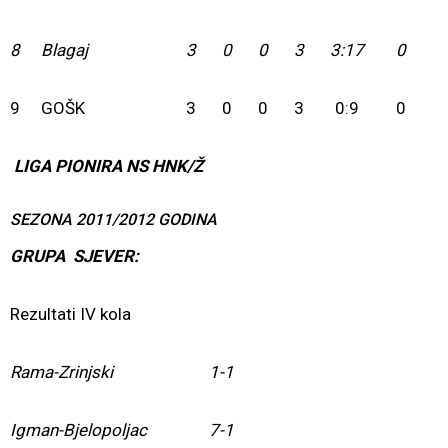
8
Blagaj
3
0
0
3
3:17
0
9
GOŠK
3
0
0
3
0:9
0
LIGA PIONIRA NS HNK/Ž
SEZONA 2011/2012 GODINA
GRUPA SJEVER:
Rezultati IV kola
Rama-Zrinjski
1-1
Igman-Bjelopoljac
7-1