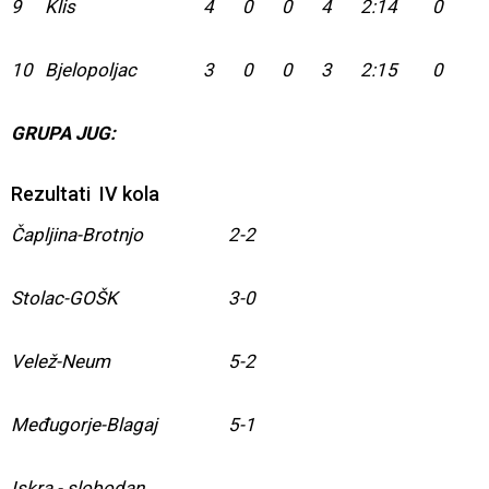
9
Klis
4
0
0
4
2:14
0
10
Bjelopoljac
3
0
0
3
2:15
0
GRUPA JUG:
Rezultati IV kola
Čapljina-Brotnjo
2-2
Stolac-GOŠK
3-0
Velež-Neum
5-2
Međugorje-Blagaj
5-1
Iskra - slobodan