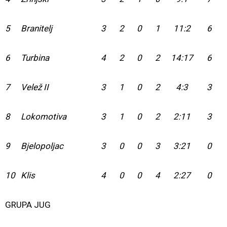
5
Branitelj
3
2
0
1
11:2
6
6
Turbina
4
2
0
2
14:17
6
7
Velež II
3
1
0
2
4:3
3
8
Lokomotiva
3
1
0
2
2:11
3
9
Bjelopoljac
3
0
0
3
3:21
0
10
Klis
4
0
0
4
2:27
0
GRUPA JUG