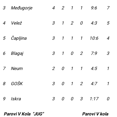
3
Međugorje
4
2
1
1
9:6
7
4
Velež
3
1
2
0
4:3
5
5
Čapljina
3
1
1
1
10:6
4
6
Blagaj
3
1
0
2
7:9
3
7
Neum
2
0
1
1
4:5
1
8
GOŠK
3
0
1
2
4:7
1
9
Iskra
3
0
0
3
1:17
0
Parovi V Kola "JUG"
Parovi V kola