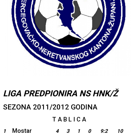
LIGA PREDPIONIRA NS HNK/Ž
SEZONA 2011/2012 GODINA
T A B L I C A
Mostar
1
4
3
1
0
9:2
10