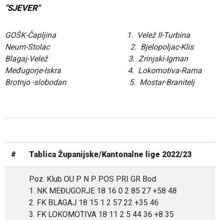
"SJEVER"
GOŠK-Čapljina 1. Velež II-Turbina
Neum-Stolac 2. Bjelopoljac-Klis
Blagaj-Velež 3. Zrinjski-Igman
Međugorje-Iskra 4. Lokomotiva-Rama
Brotnjo -slobodan 5. Mostar-Branitelj
#
Tablica Županijske/Kantonalne lige 2022/23
Poz. Klub OU P N P POS PRI GR Bod
1. NK MEĐUGORJE 18 16 0 2 85 27 +58 48
2. FK BLAGAJ 18 15 1 2 57 22 +35 46
3. FK LOKOMOTIVA 18 11 2 5 44 36 +8 35