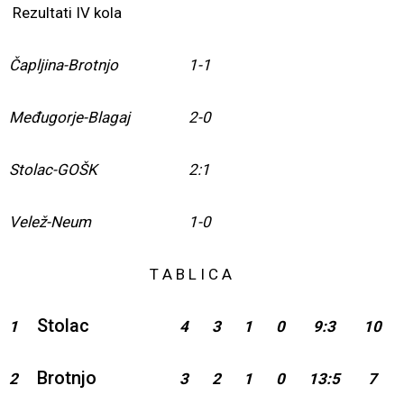
Rezultati IV kola
Čapljina-Brotnjo
1-1
Međugorje-Blagaj
2-0
Stolac-GOŠK
2:1
Velež-Neum
1-0
T A B L I C A
Stolac
1
4
3
1
0
9:3
10
Brotnjo
2
3
2
1
0
13:5
7