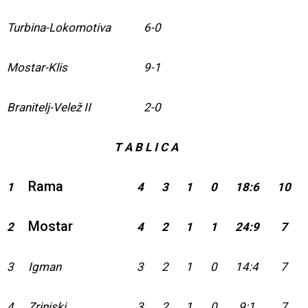
Turbina-Lokomotiva
6-0
Mostar-Klis
9-1
Branitelj-Velež II
2-0
T A B L I C A
Rama
1
4
3
1
0
18:6
10
Mostar
2
4
2
1
1
24:9
7
3
Igman
3
2
1
0
14:4
7
4
Zrinjski
3
2
1
0
9:1
7