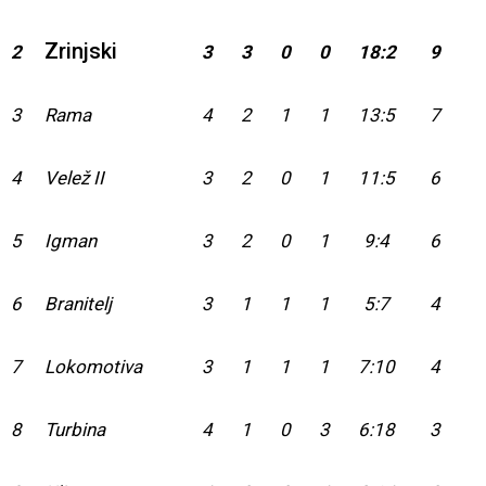
Zrinjski
2
3
3
0
0
18:2
9
3
Rama
4
2
1
1
13:5
7
4
Velež II
3
2
0
1
11:5
6
5
Igman
3
2
0
1
9:4
6
6
Branitelj
3
1
1
1
5:7
4
7
Lokomotiva
3
1
1
1
7:10
4
8
Turbina
4
1
0
3
6:18
3