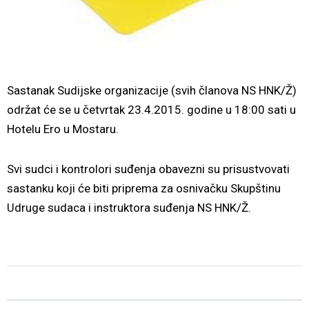
Sastanak Sudijske organizacije (svih članova NS HNK/Ž)
održat će se u četvrtak 23.4.2015. godine u 18:00 sati u
Hotelu Ero u Mostaru.
Svi sudci i kontrolori suđenja obavezni su prisustvovati
sastanku koji će biti priprema za osnivačku Skupštinu
Udruge sudaca i instruktora suđenja NS HNK/Ž.