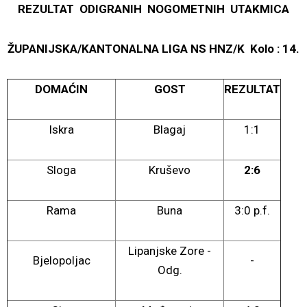
REZULTAT ODIGRANIH NOGOMETNIH UTAKMICA
ŽUPANIJSKA/KANTONALNA LIGA NS HNZ/K Kolo : 14.
DOMAĆIN
GOST
REZULTAT
Iskra
Blagaj
1:1
Sloga
Kruševo
2:6
Rama
Buna
3:0 p.f.
Lipanjske Zore -
Bjelopoljac
-
Odg.