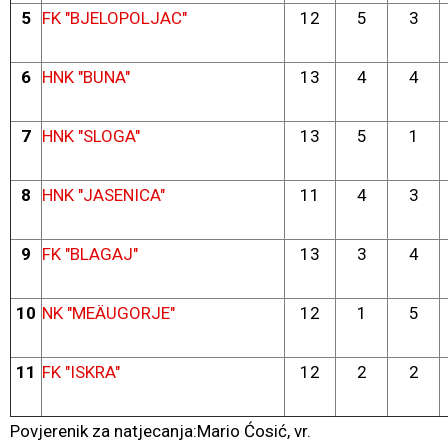
5
FK "BJELOPOLJAC"
12
5
3
6
HNK "BUNA"
13
4
4
7
HNK "SLOGA"
13
5
1
8
HNK "JASENICA"
11
4
3
9
FK "BLAGAJ"
13
3
4
10
NK "MEÄUGORJE"
12
1
5
11
FK "ISKRA"
12
2
2
Povjerenik za natjecanja:Mario Ćosić, vr.