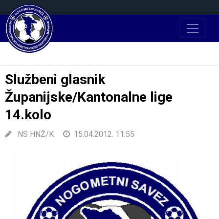
Službeni glasnik
Županijske/Kantonalne lige
14.kolo
NS HNŽ/K
15.04.2012. 11:55