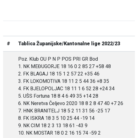
#
Tablica Županijske/Kantonalne lige 2022/23
Poz. Klub OU P N P POS PRI GR Bod
1. NK MEĐUGORJE 18 16 0 2 85 27 +58 48
2. FK BLAGAJ 18 15 1 2 57 22 +35 46
3. FK LOKOMOTIVA 18 11 2 5 44 36 +8 35
4. FK BJELOPOLJAC 18 11 1 6 52 28 +24 34
5. UŠS Fortuna 18 8 4 6 49 35 +14 28
6. NK Neretva Čeljevo 2020 18 8 2 8 47 40 +7 26
7. HNK BRANITELJ 18 5 2 11 31 56 -25 17
8. FK ISKRA 18 3 5 10 25 44 -19 14
9. NK CIM 18 2 3 13 18 61 -43 9
10. NK MOSTAR 18 0 2 16 15 74 -59 2