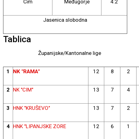
Cim
Međugorje
4:2
Jasenica slobodna
Tablica
Županijske/Kantonalne lige
1
NK "RAMA"
12
8
2
2
NK "CIM"
13
7
4
3
HNK "KRUŠEVO"
13
7
2
4
HNK "LIPANJSKE ZORE
12
6
1