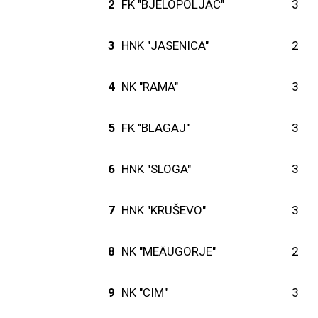
2
FK "BJELOPOLJAC"
3
3
HNK "JASENICA"
2
4
NK "RAMA"
3
5
FK "BLAGAJ"
3
6
HNK "SLOGA"
3
7
HNK "KRUŠEVO"
3
8
NK "MEÄUGORJE"
2
9
NK "CIM"
3