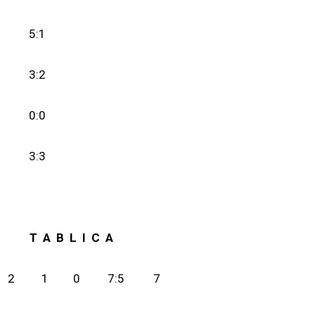
5:1
3:2
0:0
3:3
T A B L I C A
2
1
0
7:5
7