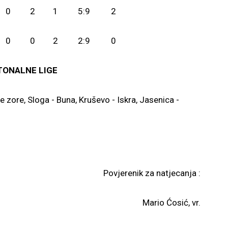
0
2
1
5:9
2
0
0
2
2:9
0
TONALNE LIGE
 zore, Sloga - Buna, Kruševo - Iskra, Jasenica -
m -slobodan.
Povjerenik za natjecanja :
Ćosić, vr.