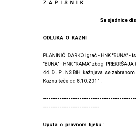
Z A P I S N I K
Sa sjednice di
ODLUKA O KAZNI
PLANINIĆ DARKO igrač - HNK "BUNA" - isk
"BUNA" - HNK "RAMA" zbog PREKRŠAJA
44. D . P . NS BiH kažnjava se zabranom
Kazna teče od 8.10.2011.
---------------------------------------------------
-------------------------------
Uputa o pravnom lijeku
: