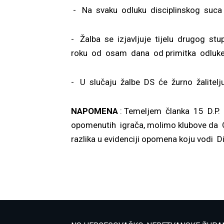
- Na svaku odluku disciplinskog suca
- Žalba se izjavljuje tijelu drugog st
roku od osam dana od primitka odluke
- U slučaju žalbe DS će žurno žalitelju
NAPOMENA
:
Temeljem članka 15 D.P. 
opomenutih igrača, molimo klubove da O
razlika u evidenciji opomena koju vodi D