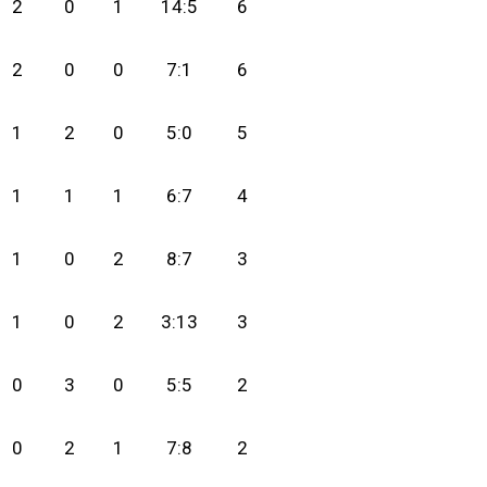
2
0
1
14:5
6
2
0
0
7:1
6
1
2
0
5:0
5
1
1
1
6:7
4
1
0
2
8:7
3
1
0
2
3:13
3
0
3
0
5:5
2
0
2
1
7:8
2