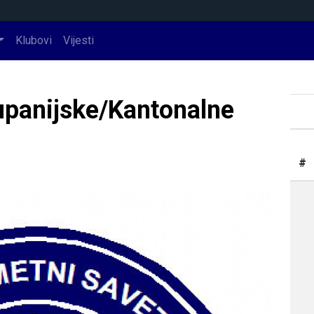
Klubovi
Vijesti
upanijske/Kantonalne
#