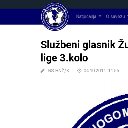
Natjecanja
O savezu
Službeni glasnik Ž
lige 3.kolo
NS HNŽ/K
04.10.2011. 11:55