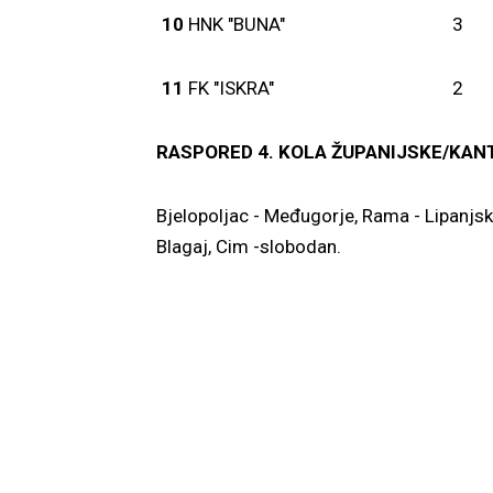
10
HNK "BUNA"
3
11
FK "ISKRA"
2
RASPORED 4. KOLA ŽUPANIJSKE/KAN
Bjelopoljac - Međugorje, Rama - Lipanjske
Blagaj, Ci
Mario 