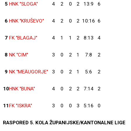
5
HNK "SLOGA"
4
2
0
2
13:9
6
6
HNK "KRUŠEVO"
4
2
0
2
10:16
6
7
FK "BLAGAJ"
4
1
1
2
8:13
4
8
NK "CIM"
3
0
2
1
7:8
2
9
NK "MEÄUGORJE"
3
0
2
1
5:6
2
10
HNK "BUNA"
4
0
2
2
7:14
2
11
FK "ISKRA"
3
0
0
3
5:16
0
RASPORED 5. KOLA ŽUPANIJSKE/KANTONALNE LIGE