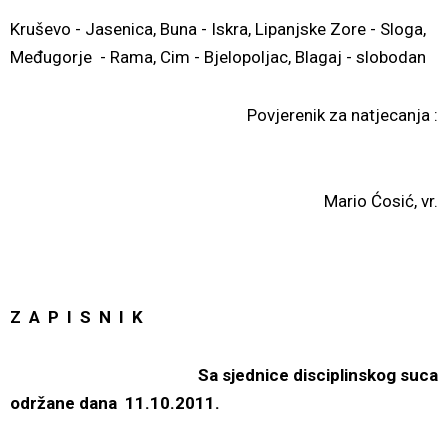
Kruševo - Jasenica, Buna - Iskra, Lipanjske Zore - Sloga,
Međugorje - Rama, Cim - Bjelopoljac, Blagaj - slobodan
Povjerenik za natjecanja :
Mario Ćosić, vr.
Z A P I S N I K
Sa sjednice disciplinskog suca
održane dana 11.10.2011.