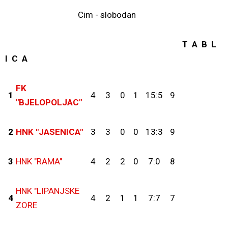
Cim - slobodan
T A B L
I C A
FK
1
4
3
0
1
15:5
9
"BJELOPOLJAC"
2
HNK "JASENICA"
3
3
0
0
13:3
9
3
HNK "RAMA"
4
2
2
0
7:0
8
HNK "LIPANJSKE
4
4
2
1
1
7:7
7
ZORE