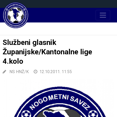
Službeni glasnik
Županijske/Kantonalne lige
4.kolo
NS HNŽ/K
12.10.2011. 11:55