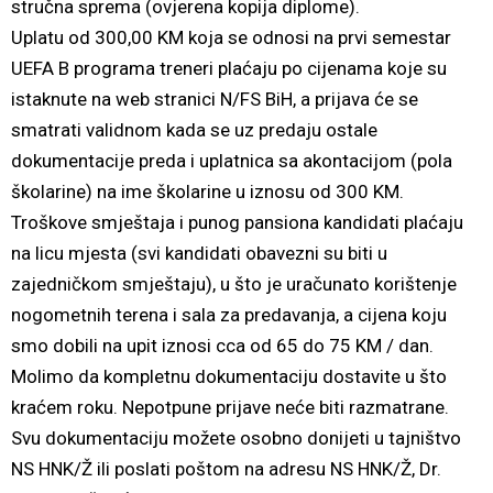
stručna sprema (ovjerena kopija diplome).
Uplatu od 300,00 KM
koja se odnosi na prvi semestar
UEFA B programa treneri plaćaju po cijenama koje su
istaknute na web stranici N/FS BiH, a prijava će se
smatrati validnom kada se uz predaju ostale
dokumentacije preda i uplatnica sa akontacijom (pola
školarine) na ime školarine u iznosu od 300 KM.
Troškove smještaja i punog pansiona kandidati plaćaju
na licu mjesta (svi kandidati obavezni su biti u
zajedničkom smještaju), u što je uračunato korištenje
nogometnih terena i sala za predavanja, a cijena koju
smo dobili na upit iznosi cca od 65 do 75 KM / dan.
Molimo da kompletnu dokumentaciju dostavite u što
kraćem roku. Nepotpune prijave neće biti razmatrane.
Svu dokumentaciju možete osobno donijeti u tajništvo
NS HNK/Ž ili poslati poštom na adresu NS HNK/Ž, Dr.