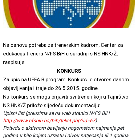
Na osnovu potreba za trenerskim kadrom, Centar za
edukaciju trenera N/FS BiH u suradnji s NS HNK/Ž,
raspisuje:
KONKURS
Za upis na UEFA B program. Konkurs je otvoren danom
objavljivanja i traje do 26.5.2015. godine.
Na konkurs se mogu prijaviti svi treneri koji u Tajništvo
NS HNK/Ž prilože sljedeću dokumentaciju:
Upisni list (preuzima se na web stranici N/FS BiH
http://www.nfsbih.ba/bih/tekst.php?id=67
)
Potvrdu o aktivnom bavljenju nogometom najmanje pet
godina u bilo kojem uzrastu i nivou natjecanja ili 1 godina