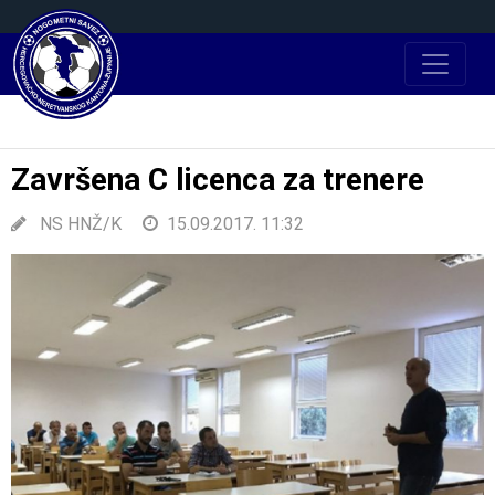
Završena C licenca za trenere
NS HNŽ/K
15.09.2017. 11:32