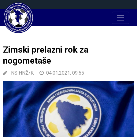
Zimski prelazni rok za
nogometaše
NS HNŽ/K
04.01.2021. 09:55